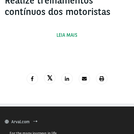
Realize treinamentos
contínuos dos motoristas
LEIA MAIS
Acelerações bruscas, excesso de velocidade, dirigir
na banguela, RPM fora do indicado. Todos esses
hábitos ruins impactam diretamente no bom
funcionamento e bom estado dos veículos.
Portanto, investir no treinamento de condutores faz
com que os gestores minimizem ou até mesmo
evitem custos desnecessários com a frota. A
capacitação permite que os motoristas dirijam de
Arval.com
forma defensiva e tenham boa conduta no trânsito.
For the many journeys in life