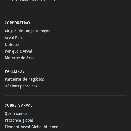
Faça a gestão do combustível
CORPORATIVO
Aluguel de Longa Duração
Arval Flex
O gasto com o combustível representa uma fonte
Notícias
Por que a Arval
recorrente de dispêndio com a frota. Por isso, fazer a
Motortrade Arval
gestão de combustível é essencial para reduzir os
custos, uma vez que, com ela, o gestor identifica
PARCEIROS
qual combustível traz melhor custo-benefício e
Parceiros de negócios
calcula o quilômetro rodado das viagens.
Oficinas parceiras
SOBRE A ARVAL
Não esqueça da manutenção
Quem somos
Presença global
preventiva
Element-Arval Global Alliance