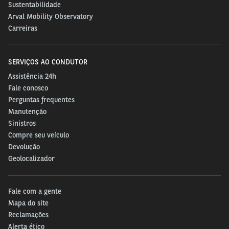
Sustentabilidade
Arval Mobility Observatory
Carreiras
Especialistas do setor afirmam que, com a
manutenção preventiva
, a economia chega a 40%.
SERVIÇOS AO CONDUTOR
Isso acontece porque durante a revisão são
Assistência 24h
identificadas as possíveis falhas com o veículo antes
Fale conosco
que ele comece a apresentar problema.
Perguntas frequentes
Manutenção
Sinistros
Compre seu veículo
As manutenções preventivas ainda permitem que o
Devolução
gestor tenha uma maior previsibilidade nos custos
Geolocalizador
de manutenção da frota, além de possibilitarem o
planejamento das datas de paradas do veículo.
Fale com a gente
Mapa do site
Reclamações
Planeje as rotas
Alerta ético