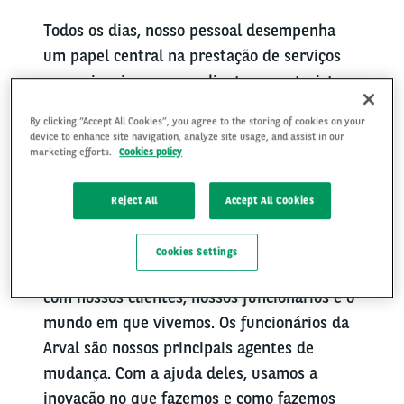
Todos os dias, nosso pessoal desempenha
um papel central na prestação de serviços
excepcionais a nossos clientes e motoristas,
em um ambiente desafiador e em constante
By clicking “Accept All Cookies”, you agree to the storing of cookies on your
mudança. Temos o compromisso de melhorar
device to enhance site navigation, analyze site usage, and assist in our
marketing efforts.
Cookies policy
constantemente a forma como apoiamos
nossos clientes para transformar os desafios
Reject All
Accept All Cookies
de hoje nas oportunidades de amanhã.
Juntos, todos os dias, transformamos nosso
Cookies Settings
grupo para fortalecer nosso compromisso
com nossos clientes, nossos funcionários e o
mundo em que vivemos. Os funcionários da
Arval são nossos principais agentes de
mudança. Com a ajuda deles, usamos a
inovação no que fazemos e como fazemos