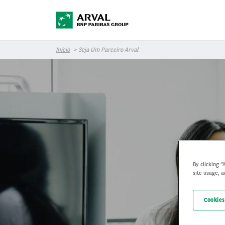
Pular para o conteúdo principal
Início
Seja Um Parceiro Arval
By clicking “
site usage, a
Cookies