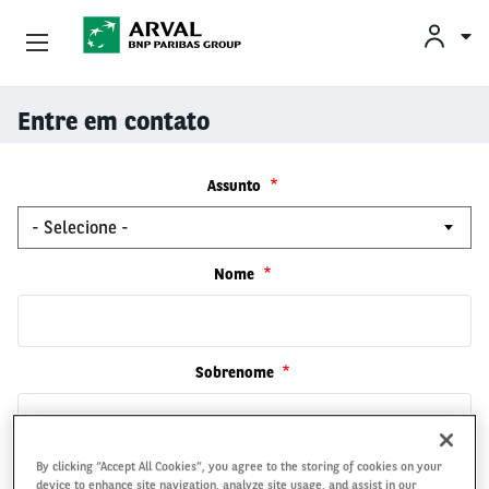
Conheça A Arval
Entre em contato
Pular para o conteúdo principal
Assunto
Nome
Sobrenome
By clicking “Accept All Cookies”, you agree to the storing of cookies on your
Email corporativo
device to enhance site navigation, analyze site usage, and assist in our