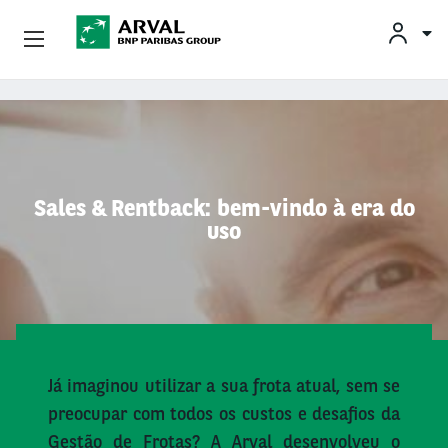
Conheça A Arval
Pular para o conteúdo principal
Sales & Rentback: bem-vindo à era do
uso
Já imaginou utilizar a sua frota atual, sem se
preocupar com todos os custos e desafios da
Gestão de Frotas? A Arval desenvolveu o