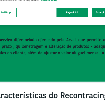
 Settings
Reject All
Accept 
erviço diferenciado oferecido pela Arval, que permite a
- prazo , quilometragem e alteração de produtos - adequ
ulos do cliente, além de ajustar o valor aluguel mensal, 
racterísticas do Recontracin