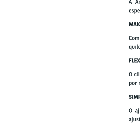
A Ar
espe
MAI
Com 
quil
FLEX
O cl
por 
SIM
O aj
ajus