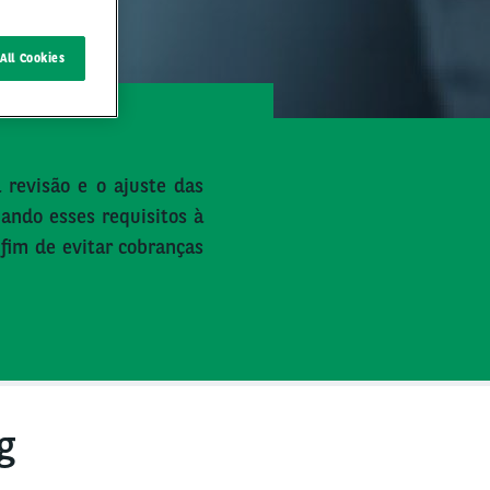
All Cookies
 revisão e o ajuste das
ando esses requisitos à
a fim de evitar cobranças
g