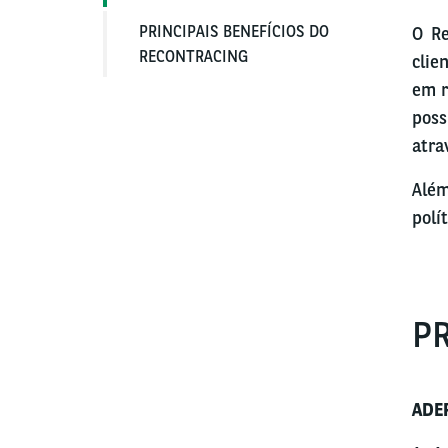
PRINCIPAIS BENEFÍCIOS DO
O
R
RECONTRACING
clie
em r
poss
atra
Além
polít
P
ADE