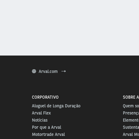
Arval.com
CORPORATIVO
SOBRE A
Aluguel de Longa Duração
Quem s
Arval Flex
Presença
Notícias
Element-
Por que a Arval
Sustenta
Motortrade Arval
Arval Mo