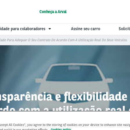
Conheça a Arval
idade para colaboradores
Assine seu carro
Solic
idade Para Adequar O Seu Contrato De Acordo Com A Utilização Real Do Seus Veículos.
sparência e flexibilidad
do com a utilização real 
Accept All Cookies”, you agree to the storing of cookies on your device to enhance site navi
nd assist in our marketing efforts.
Cookies policy