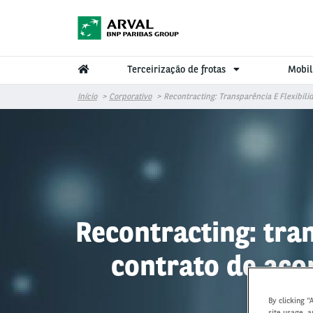
Pular para o conteúdo principal
Terceirização de frotas
Mobil
Início
Corporativo
Recontracting: Transparência E Flexibil
Recontracting: tran
contrato de acor
By clicking “
site usage, a