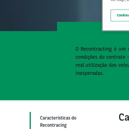
Cookies
O
Recontract
ing
é um s
condições do contrato 
real utilização dos veíc
inesperadas.
Ca
Características do
Recontracing