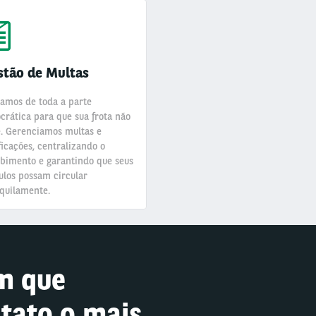
stão de Multas
amos de toda a parte
crática para que sua frota não
. Gerenciamos multas e
ficações, centralizando o
bimento e garantindo que seus
ulos possam circular
quilamente.
m que
tato o mais