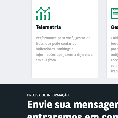
Telemetria
Ge
Performance para você, gestor de
Cuid
frota, que pode contar com
buro
indicadores, rankings e
pare
informações que fazem a diferença
noti
em sua frota
rece
veíc
tran
PRECISA DE INFORMAÇÃO
Envie sua mensage
entraremos em con