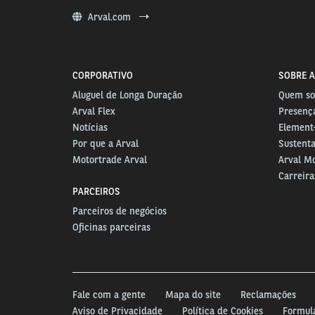
Arval.com
CORPORATIVO
SOBRE A
Aluguel de Longa Duração
Quem s
Arval Flex
Presença
Notícias
Element-
Por que a Arval
Sustenta
Motortrade Arval
Arval Mo
Carreira
PARCEIROS
Parceiros de negócios
Oficinas parceiras
Fale com a gente
Mapa do site
Reclamações
Aviso de Privacidade
Política de Cookies
Formul