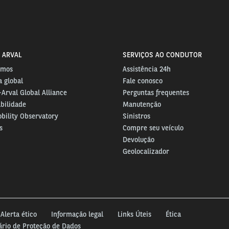
 ARVAL
SERVIÇOS AO CONDUTOR
omos
Assistência 24h
 global
Fale conosco
Arval Global Alliance
Perguntas frequentes
bilidade
Manutenção
bility Observatory
Sinistros
s
Compre seu veículo
Devolução
Geolocalizador
Alerta ético
Informação legal
Links Úteis
Ética
ário de Proteção de Dados