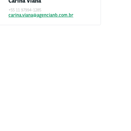
Carina Viana
+55 11 97994-1285
carina.viana@agencianb.com.br