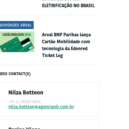
ELETRIFICAÇÃO NO BRASIL
NOVIDADES ARVAL
Arval BNP Paribas lança
Cartão Mobilidade com
tecnologia da Edenred
Ticket Log
RESS CONTACT(S)
Nilza Botteon
+55 11 98326-8409
nilza.botteon@agencianb.com.br