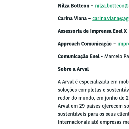
Nilza Botteon –
nilza.botteon@
Carina Viana –
carina.viana@a
Assessoria de Imprensa Enel X
Approach Comunicação
–
impr
Comunicação Enel -
Marcelo Pa
Sobre a
Arval
A Arval é especializada em mob
soluções completas e sustentáve
redor do mundo, em junho de 20
Arval em 29 países oferecem sol
sustentáveis para os seus clien
internacionais até empresas men