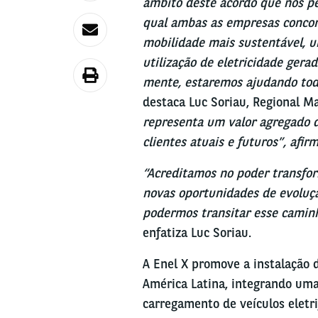
âmbito deste acordo que nos p
qual ambas as empresas conco
mobilidade mais sustentável, u
utilização de eletricidade gera
mente, estaremos ajudando toda
destaca Luc Soriau, Regional M
representa um valor agregado d
clientes atuais e futuros”, afir
“Acreditamos no poder transfor
novas oportunidades de evoluçã
podermos transitar esse caminh
enfatiza Luc Soriau.
A Enel X promove a instalação 
América Latina, integrando uma 
carregamento de veículos eletr