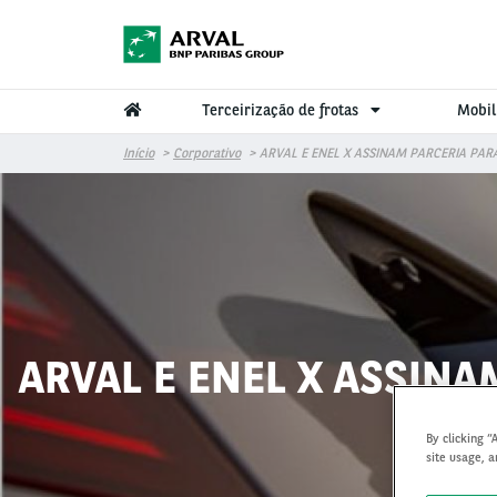
Pular para o conteúdo principal
Terceirização de frotas
Mobil
Início
Corporativo
ARVAL E ENEL X ASSINAM PARCERIA PAR
ARVAL E ENEL X ASSINA
By clicking “
site usage, a