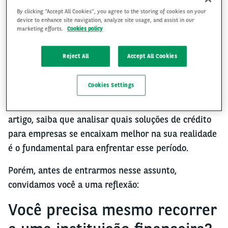
By clicking “Accept All Cookies”, you agree to the storing of cookies on your
device to enhance site navigation, analyze site usage, and assist in our
marketing efforts.
Cookies policy
Na hora da crise, quais as
melhores soluções de crédito
Reject All
Accept All Cookies
para empresas?
Cookies Settings
Independentemente da
crise
que te trouxe a este
artigo, saiba que analisar quais soluções de crédito
para empresas se encaixam melhor na sua realidade
é o fundamental para enfrentar esse período.
Porém, antes de entrarmos nesse assunto,
convidamos você a uma reflexão:
Você precisa mesmo recorrer