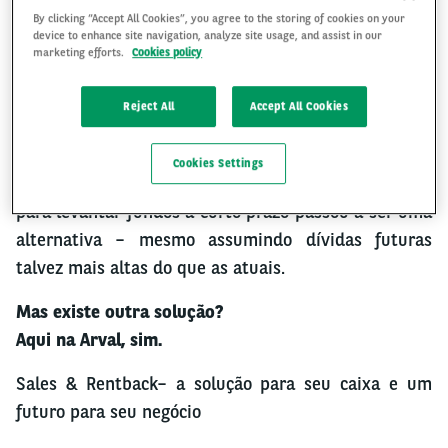
By clicking “Accept All Cookies”, you agree to the storing of cookies on your
device to enhance site navigation, analyze site usage, and assist in our
marketing efforts.
Cookies policy
As dificuldades impostas às empresas pela
COVID-19
foram severas em diversos ramos de atuação e
Reject All
Accept All Cookies
liquidez será fundamental seja para arcar com
custos diversos ou para retomar as atividades. Com
Cookies Settings
o caixa reduzido, a busca por instituições financeiras
para levantar fundos a curto prazo passou a ser uma
alternativa – mesmo assumindo dívidas futuras
talvez mais altas do que as atuais.
Mas existe outra solução?
Aqui na Arval, sim.
Sales & Rentback– a solução para seu caixa e um
futuro para seu negócio