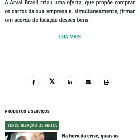
A Arval Brasil criou uma oferta, que propõe comprar
os carros da sua empresa e, simultaneamente, firmar
um acordo de locação desses bens.
Dessa forma, você garante:
LEIA MAIS
• Dinheiro rápido para investir em outras frentes
operacionais;
• Fica livre de taxas e juros das instituições
bancárias;
• Garante todos os benefícios da locação de carros
corporativos pela Arval;
• A longo prazo, reduz o custo de escalabilidade e
manutenção da frota empresarial.
PRODUTOS E SERVIÇOS
Pagamento à vista e benefícios imediatos
TERCEIRIZAÇÃO DE FROTA
Após o acordo entre as partes sobre o valor pago
Na hora da crise, quais as
pelos veículos, sua empresa recebe o montante total