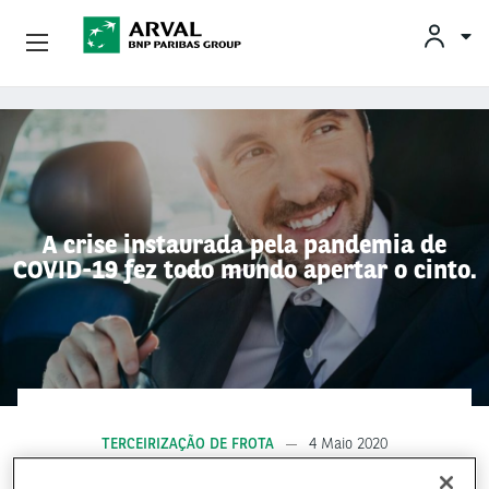
Conheça A Arval
Pular para o conteúdo principal
A crise instaurada pela pandemia de
COVID-19 fez todo mundo apertar o cinto.
TERCEIRIZAÇÃO DE FROTA
4 Maio 2020