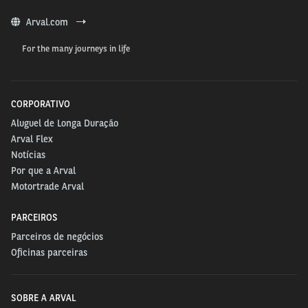
dos veículos, aliviando a carga operacional dessa
frente e garantindo uma tomada de decisão mais
Arval.com
assertiva.
For the many journeys in life
Vamos conversar?
Fale com nossos consultores ou mande uma
CORPORATIVO
mensagem para a gente pela nossa página no
Aluguel de Longa Duração
Facebook
.
Arval Flex
Notícias
Por que a Arval
Motortrade Arval
PARCEIROS
Parceiros de negócios
Oficinas parceiras
SOBRE A ARVAL