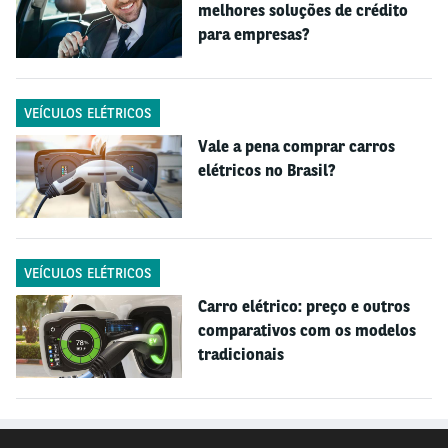
melhores soluções de crédito
firmado em contrato. Faça uma simulação aqui.
para empresas?
Além disso, a pessoa responsável pela gestão de
Frota obtém acesso imediato às nossas soluções:
VEÍCULOS ELÉTRICOS
• Assistência 24h por dia
Vale a pena comprar carros
• Controle de manutenção (preventiva e reativa)
elétricos no Brasil?
• Gerenciamento de seguros dos automóveis
(Autosage)
• Gestão de pneus
• Veículo reserva
VEÍCULOS ELÉTRICOS
• Telemetria
Carro elétrico: preço e outros
• Cartão combustível
comparativos com os modelos
• Treinamento de direção defensiva
tradicionais
• Relatórios digitais
Isso permite uma visão mais estratégica sobre o uso