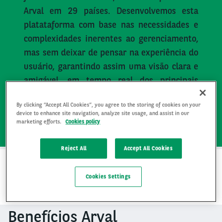
Arval em 29 países. Desenvolvemos esta
platataforma com base nas necessidades e
complexidades inerentes ao gerenciamento,
mas sem deixar de pensar na experiência do
usuário, garantindo assim uma visão clara e
amigável, em tempo real dos principais
indicadores de performance.
By clicking “Accept All Cookies”, you agree to the storing of cookies on your
device to enhance site navigation, analyze site usage, and assist in our
marketing efforts.
Cookies policy
Reject All
Accept All Cookies
Quais são os recursos do My Fleet Status?
Cookies Settings
Benefícios Arval