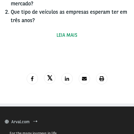
mercado?
Que tipo de veículos as empresas esperam ter em
três anos?
Como as soluções de mobilidade afetam a
LEIA MAIS
mobilidade corporativa?
A partir dessas questões, o Barômetro traçou um
retrato global, mas também conseguiu captar
nuances nacionais. No Brasil, 300 profissionais
participaram da pesquisa — amostra definida por
uma cota global que considera o porte das empresas
e seus setores. Os dados de cada país apontam
caminhos próprios e refletem tanto os desafios locais
quanto as estratégias adotadas pelas empresas para
evoluir nesse cenário em transformação.
Arval.com
Confira as seguir os principais destaques dessa
For the many journeys in life