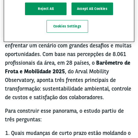
Reject All
Accept All Cookies
O futuro de frotas e mobilidade: principais
tendências para 2025 e adiante
Cookies Settings
Nos próximos três anos, os gestores de frotas devem
enfrentar um cenário com grandes desafios e muitas
oportunidades. Com base nas percepções de 8.061
profissionais da área, em 28 países, o
Barômetro de
Frota e Mobilidade 2025
, do Arval Mobility
Observatory, aponta três frentes principais de
transformação: sustentabilidade ambiental, controle
de custos e satisfação dos colaboradores.
Para construir esse panorama, o estudo partiu de
três perguntas:
Quais mudanças de curto prazo estão moldando o