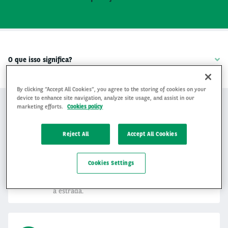
O que isso significa?
By clicking “Accept All Cookies”, you agree to the storing of cookies on your
Benefícios Arval
device to enhance site navigation, analyze site usage, and assist in our
marketing efforts.
Cookies policy
Reject All
Accept All Cookies
Assistência rodoviária
Assistência rodoviária líder de mercado para
Cookies Settings
todos os condutores, em todos os países, 24 horas
por dia, 7 dias por semana, levando você de volta
à estrada.