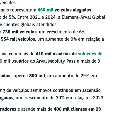
eículos.
nais
representam
460 mil
veículos alugados
o de 5%. Entre 2021 e 2024, a Element-Arval Global
e clientes globais atendidos.
m
736 mil veículos
, um crescimento de 6%.
u
554 mil veículos
, um aumento de 9% em relação a
ntava com mais de
410 mil usuários de
soluções de
60 mil usuários do Arval Mobility Pass e mais de 9
tados
superou
800 mil
, um aumento de 29% em
sing de veículos seminovos continuou em ascensão,
lugados
, um crescimento de 30% em relação a 2023.
oradores
e atende mais de
400 mil clientes em 29