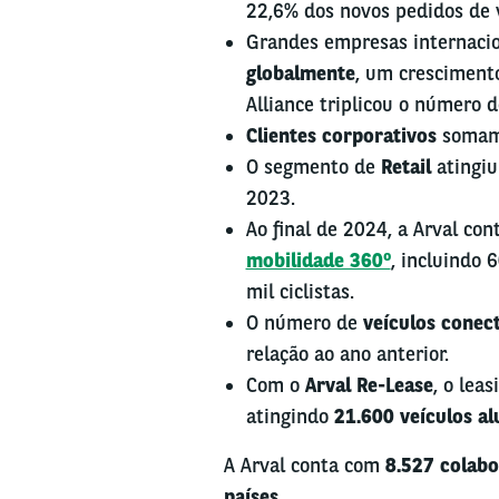
22,6% dos novos pedidos de v
Grandes empresas internacio
globalmente
, um cresciment
Alliance triplicou o número d
Clientes corporativos
soma
O segmento de
Retail
atingi
2023.
Ao final de 2024, a Arval co
mobilidade 360º
, incluindo 
mil ciclistas.
O número de
veículos conec
relação ao ano anterior.
Com o
Arval Re-Lease
, o lea
atingindo
21.600 veículos a
A Arval conta com
8.527 colab
países
.