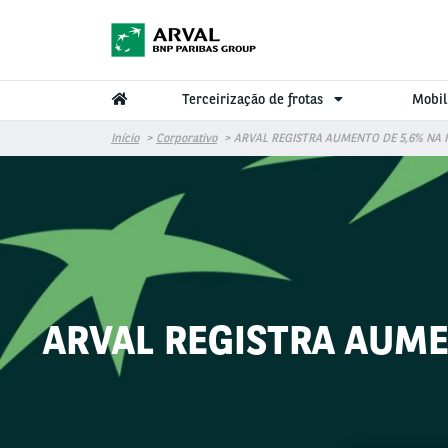
Pular para o conteúdo principal
Terceirização de frotas
Mobil
Início
Corporativo
ARVAL REGISTRA AUMENTO DE 5,6% NA
ARVAL REGISTRA AUME