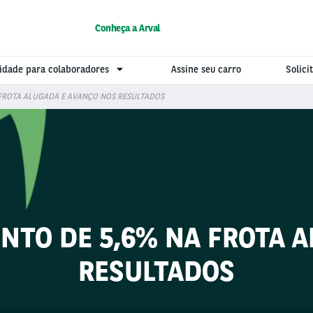
Conheça a Arval
idade para colaboradores
Assine seu carro
Solic
 FROTA ALUGADA E AVANÇO NOS RESULTADOS
NTO DE 5,6% NA FROTA 
RESULTADOS