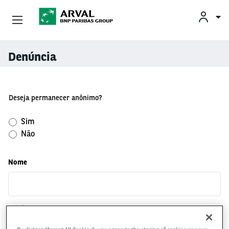
Conheça A Arval
Denúncia
Pular para o conteúdo principal
Deseja permanecer anônimo?
Sim
Não
Nome
Telefone