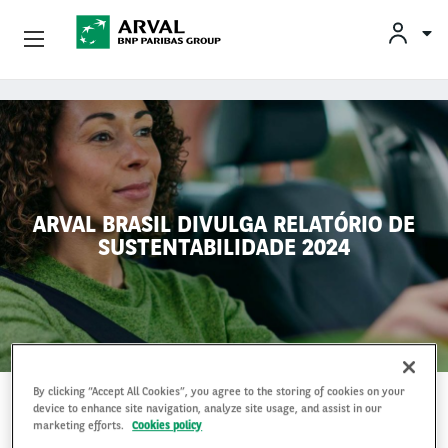
Conheça A Arval
Pular para o conteúdo principal
ARVAL BRASIL DIVULGA RELATÓRIO DE
SUSTENTABILIDADE 2024
By clicking “Accept All Cookies”, you agree to the storing of cookies on your
24 Oct 2025
, by
device to enhance site navigation, analyze site usage, and assist in our
marketing efforts.
Cookies policy
Carlos Lopes