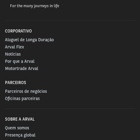
feminina.
For the many journeys in life
No âmbito social, segue com ações de voluntariado,
como doação de sangue, suporte em ações com
CORPORATIVO
crianças e preparação de jovens para o mercado de
Aluguel de Longa Duração
trabalho.
Arval Flex
Notícias
Estamos em constante evolução nos âmbitos
Por que a Arval
ambiental, social, de diversidade e inclusão e
Motortrade Arval
governança, e mostraremos no relatório a seguir
nossos principais destaques nestes tópicos no ano
PARCEIROS
de 2024
Parceiros de negócios
Oficinas parceiras
- Carlos Lopes, Presidente Arval Brasil.
ACESSE O RELATÓRIO
SOBRE A ARVAL
Quem somos
Presença global