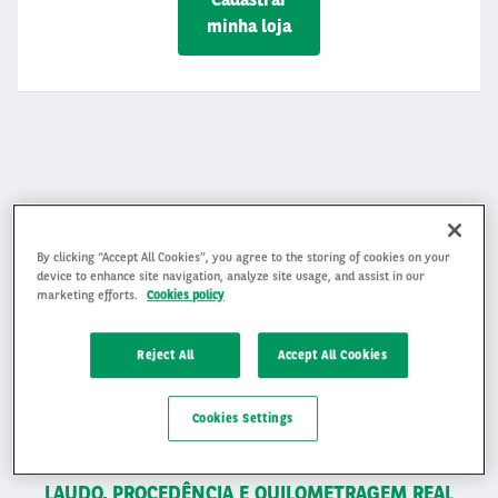
minha loja
Vantagens exclusivas,
estoque diversificado e
By clicking “Accept All Cookies”, you agree to the storing of cookies on your
device to enhance site navigation, analyze site usage, and assist in our
marketing efforts.
Cookies policy
garantia de procedência
Reject All
Accept All Cookies
Cookies Settings
LAUDO, PROCEDÊNCIA E QUILOMETRAGEM REAL