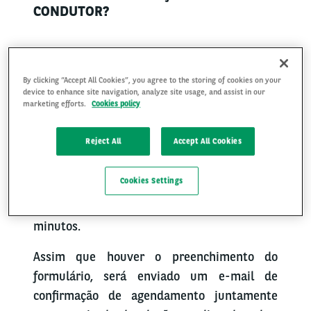
CONDUTOR?
Esperamos que a experiência vivenciada
By clicking “Accept All Cookies”, you agree to the storing of cookies on your
com a Arval tenha superado suas
device to enhance site navigation, analyze site usage, and assist in our
marketing efforts.
Cookies policy
expectativas e após todo este período,
chegou a hora de devolver o seu veículo.
Reject All
Accept All Cookies
Você pode solicitar a sua vistoria de
finalização de contrato ou troca de condutor
Cookies Settings
diretamente neste canal preenchendo o
formulário abaixo. Levará apenas alguns
minutos.
Assim que houver o preenchimento do
formulário, será enviado um e-mail de
confirmação de agendamento juntamente