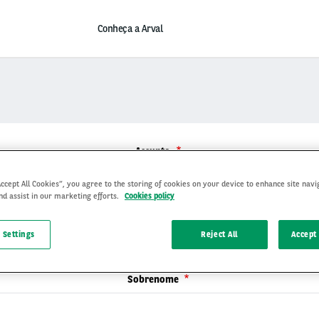
Conheça a Arval
Assunto
- Selecione -
Accept All Cookies”, you agree to the storing of cookies on your device to enhance site navi
nd assist in our marketing efforts.
Cookies policy
Nome
 Settings
Reject All
Accept 
Sobrenome