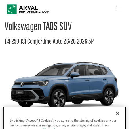
Pular para o conteúdo principal
Volkswagen TAOS SUV
OFERTAS DO MÊS
1.4 250 TSI Comfortline Auto 26/26 2026 5P
COMO FUNCIONA
PACOTES E SERVIÇOS
FAQ
FALE CONOSCO
By clicking “Accept All Cookies”, you agree to the storing of cookies on your
device to enhance site navigation, analyze site usage, and assist in our