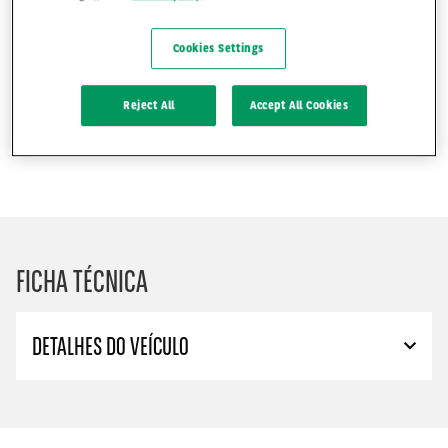
A
B
102
gCO
/km
2
Cookies Settings
C
D
E
Reject All
Accept All Cookies
F
G
FICHA TÉCNICA
DETALHES DO VEÍCULO