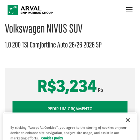
Pular para o conteúdo principal
Volkswagen NIVUS SUV
OFERTAS DO MÊS
1.0 200 TSI Comfortline Auto 26/26 2026 5P
COMO FUNCIONA
PACOTES E SERVIÇOS
R$3,234
FAQ
R$
FALE CONOSCO
PEDIR UM ORÇAMENTO
48 Meses
50000 km/ano
By clicking “Accept All Cookies”, you agree to the storing of cookies on your
device to enhance site navigation, analyze site usage, and assist in our
marketing efforts.
Cookies policy