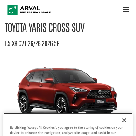
Pular para o conteúdo principal
TOYOTA YARIS CROSS SUV
OFERTAS DO MÊS
1.5 XR CVT 26/26 2026 5P
COMO FUNCIONA
PACOTES E SERVIÇOS
FAQ
FALE CONOSCO
By clicking “Accept All Cookies”, you agree to the storing of cookies on your
device to enhance site navigation, analyze site usage, and assist in our