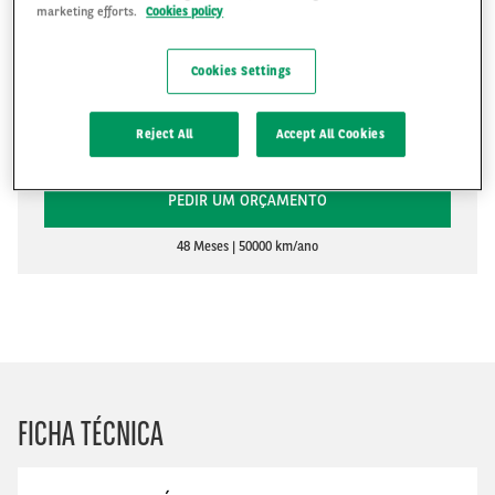
marketing efforts.
Cookies policy
Cookies Settings
R$4,511
R$
Reject All
Accept All Cookies
PEDIR UM ORÇAMENTO
48 Meses
50000 km/ano
FICHA TÉCNICA