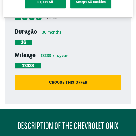
Reject All
Accept All Cookies
2008
VAT
Excluded
rental
Duração
36
months
36
Mileage
13333
km/year
13333
CHOOSE THIS OFFER
DESCRIPTION OF THE CHEVROLET ONIX