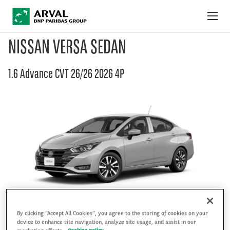
Pular para o conteúdo principal
NISSAN VERSA SEDAN
OFERTAS DO MÊS
1.6 Advance CVT 26/26 2026 4P
COMO FUNCIONA
PACOTES E SERVIÇOS
FAQ
FALE CONOSCO
By clicking “Accept All Cookies”, you agree to the storing of cookies on your
device to enhance site navigation, analyze site usage, and assist in our