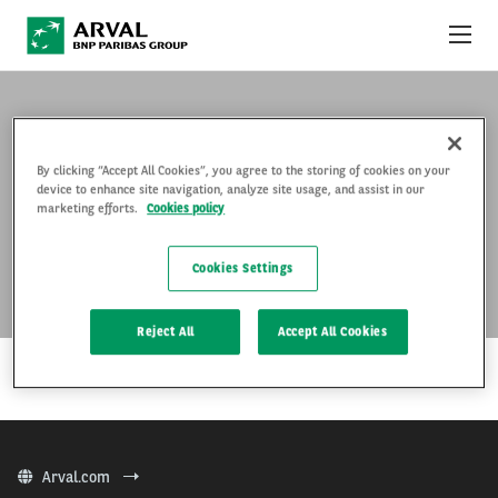
Pular para o conteúdo principal
OFERTAS DO MÊS
COMO FUNCIONA
By clicking “Accept All Cookies”, you agree to the storing of cookies on your
device to enhance site navigation, analyze site usage, and assist in our
TRACKER SUV
marketing efforts.
Cookies policy
PACOTES E SERVIÇOS
Cookies Settings
FAQ
…
Reject All
Accept All Cookies
FALE CONOSCO
LEIA MAIS
Arval.com