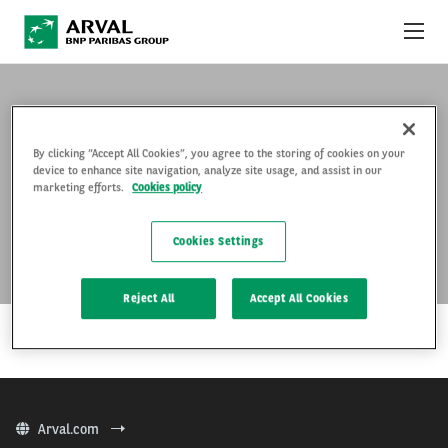
Pular para o conteúdo principal
OFERTAS DO MÊS
COMO FUNCIONA
By clicking “Accept All Cookies”, you agree to the storing of cookies on your
device to enhance site navigation, analyze site usage, and assist in our
HB20 HATCHBACK
marketing efforts.
Cookies policy
PACOTES E SERVIÇOS
Cookies Settings
FAQ
…
Reject All
Accept All Cookies
FALE CONOSCO
LEIA MAIS
Arval.com