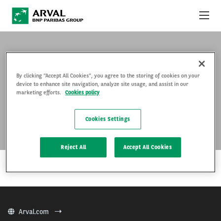
Pular para o conteúdo principal
OFERTAS DO MÊS
COMO FUNCIONA
By clicking “Accept All Cookies”, you agree to the storing of cookies on your
device to enhance site navigation, analyze site usage, and assist in our
COMMANDER SUV 1.3 T270
marketing efforts.
Cookies policy
PACOTES E SERVIÇOS
Cookies Settings
FAQ
…
Reject All
Accept All Cookies
FALE CONOSCO
LEIA MAIS
Arval.com