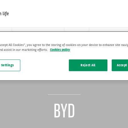
 life
NA
PACOTES E SERVIÇOS
FAQ
FALE CONOSCO
Accept All Cookies”, you agree to the storing of cookies on your device to enhance site navi
nd assist in our marketing efforts.
Cookies policy
 Settings
Reject All
Accept 
BYD