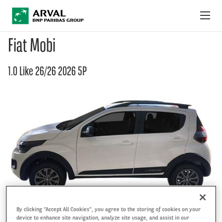
Pular para o conteúdo principal
Fiat Mobi
OFERTAS DO MÊS
1.0 Like 26/26 2026 5P
COMO FUNCIONA
PACOTES E SERVIÇOS
FAQ
FALE CONOSCO
By clicking “Accept All Cookies”, you agree to the storing of cookies on your
device to enhance site navigation, analyze site usage, and assist in our