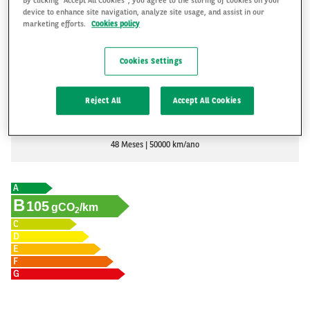
device to enhance site navigation, analyze site usage, and assist in our
marketing efforts.
Cookies policy
R$2,968
Cookies Settings
R$
Reject All
Accept All Cookies
PEDIR UM ORÇAMENTO
48 Meses
50000 km/ano
A
B
105
gCO
/km
2
C
D
E
F
G