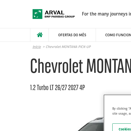
Pular para o conteúdo principal
For the many journeys in
OFERTAS DO MÊS
COMO FUNCIO
Início
Chevrolet MONTANA PICK-UP
Chevrolet MONTAN
1.2 Turbo LT 26/27 2027 4P
By clicking “
site usage, a
Cookies