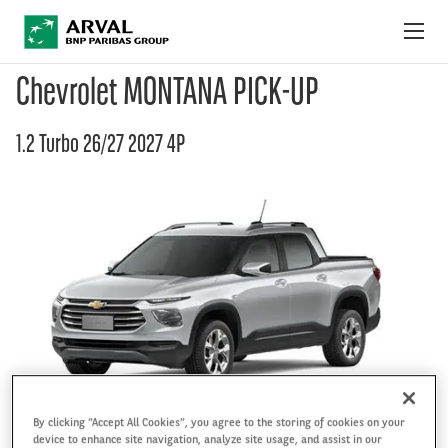
Pular para o conteúdo principal
Chevrolet MONTANA PICK-UP
OFERTAS DO MÊS
1.2 Turbo 26/27 2027 4P
COMO FUNCIONA
PACOTES E SERVIÇOS
FAQ
FALE CONOSCO
By clicking “Accept All Cookies”, you agree to the storing of cookies on your
device to enhance site navigation, analyze site usage, and assist in our